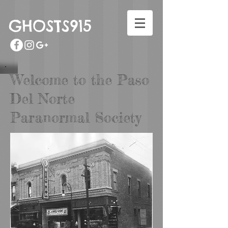
GHOSTS915
Welcome to the Paso
Del Norte
Paranormal Society